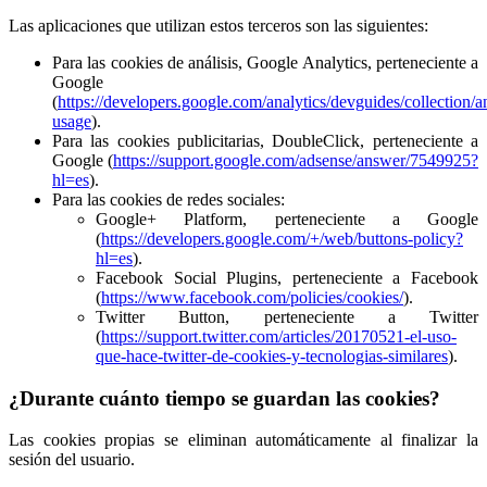
Las aplicaciones que utilizan estos terceros son las siguientes:
Para las cookies de análisis, Google Analytics, perteneciente a
Google
(
https://developers.google.com/analytics/devguides/collection/an
usage
).
Para las cookies publicitarias, DoubleClick, perteneciente a
Google (
https://support.google.com/adsense/answer/7549925?
hl=es
).
Para las cookies de redes sociales:
Google+ Platform, perteneciente a Google
(
https://developers.google.com/+/web/buttons-policy?
hl=es
).
Facebook Social Plugins, perteneciente a Facebook
(
https://www.facebook.com/policies/cookies/
).
Twitter Button, perteneciente a Twitter
(
https://support.twitter.com/articles/20170521-el-uso-
que-hace-twitter-de-cookies-y-tecnologias-similares
).
¿Durante cuánto tiempo se guardan las cookies?
Las cookies propias se eliminan automáticamente al finalizar la
sesión del usuario.