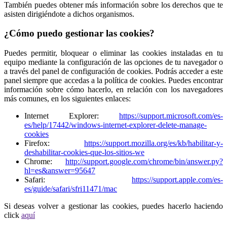
También puedes obtener más información sobre los derechos que te
asisten dirigiéndote a dichos organismos.
¿Cómo puedo gestionar las cookies?
Puedes permitir, bloquear o eliminar las cookies instaladas en tu
equipo mediante la configuración de las opciones de tu navegador o
a través del panel de configuración de cookies. Podrás acceder a este
panel siempre que accedas a la política de cookies. Puedes encontrar
información sobre cómo hacerlo, en relación con los navegadores
más comunes, en los siguientes enlaces:
Internet Explorer:
https://support.microsoft.com/es-
es/help/17442/windows-internet-explorer-delete-manage-
cookies
Firefox:
https://support.mozilla.org/es/kb/habilitar-y-
deshabilitar-cookies-que-los-sitios-we
Chrome:
http://support.google.com/chrome/bin/answer.py?
hl=es&answer=95647
Safari:
https://support.apple.com/es-
es/guide/safari/sfri11471/mac
Si deseas volver a gestionar las cookies, puedes hacerlo haciendo
click
aquí