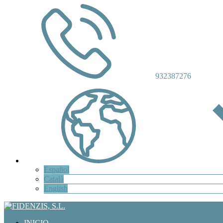
932387276
Español
Català
English
INICIO