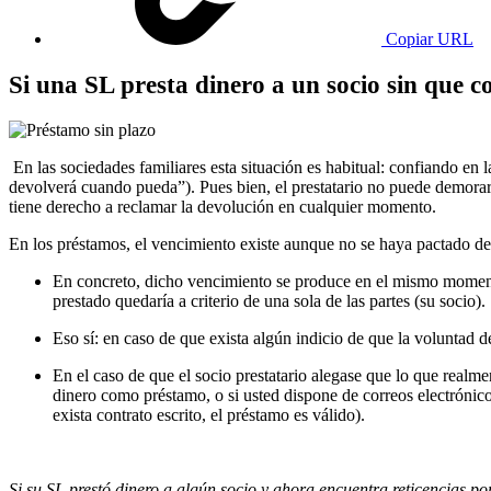
Copiar URL
Si una SL presta dinero a un socio sin que 
En las sociedades familiares esta situación es habitual: confiando en l
devolverá cuando pueda”). Pues bien, el prestatario no puede demorar
tiene derecho a reclamar la devolución en cualquier momento.
En los préstamos, el vencimiento existe aunque no se haya pactado d
En concreto, dicho vencimiento se produce en el mismo momento 
prestado quedaría a criterio de una sola de las partes (su socio)
Eso sí: en caso de que exista algún indicio de que la voluntad
En el caso de que el socio prestatario alegase que lo que realme
dinero como préstamo, o si usted dispone de correos electrónic
exista contrato escrito, el préstamo es válido).
Si su SL prestó dinero a algún socio y ahora encuentra reticencias po