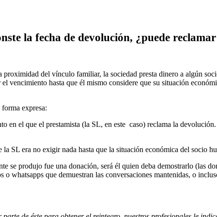
conste la fecha de devolución, ¿puede reclam
a proximidad del vínculo familiar, la sociedad presta dinero a algún soc
 el vencimiento hasta que él mismo considere que su situación económic
e forma expresa:
en el que el prestamista (la SL, en este caso) reclama la devolución. D
.
 de la SL era no exigir nada hasta que la situación económica del socio
nte se produjo fue una donación, será él quien deba demostrarlo (las don
os o whatsapps que demuestran las conversaciones mantenidas, o incluso
r parte de éste para obtener el reintegro, nuestros profesionales le ind